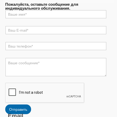
Пожалуйста, оставьте сообщение для
индивидуального обслуживания.
名
称
*
电
邮
*
电
话
*
评
论
或
消
息
*
Отправить
Email