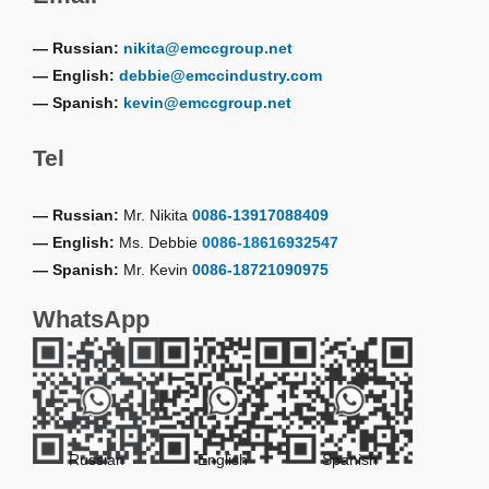
— Russian:
nikita@emccgroup.net
— English:
debbie@emccindustry.com
— Spanish:
kevin@emccgroup.net
Tel
— Russian:
Mr. Nikita
0086-13917088409
— English:
Ms. Debbie
0086-18616932547
— Spanish:
Mr. Kevin
0086-18721090975
WhatsApp
Russian
English
Spanish