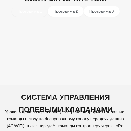
Программа 1
Программа 2
Программа 3
СИСТЕМА УПРАВЛЕНИЯ
ПОЛЕВЫМИ КЛАПАНАМИ
Уровень принятия решений (телефон/платформа) отправляет
команды шлюзу по беспроводному каналу передачи данных
(4G/WiFi), шлюз передаёт команды контроллеру через LoRa,