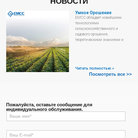
НОВОСТИ
Умное Орошение
EMCC обладает новейшими
технологиями
сельскохозяйственного и
садового орошения,
теоретическими знаниями и
Читать полностью »
Посмотреть все >>
Пожалуйста, оставьте сообщение для
индивидуального обслуживания.
名
称
*
电
邮