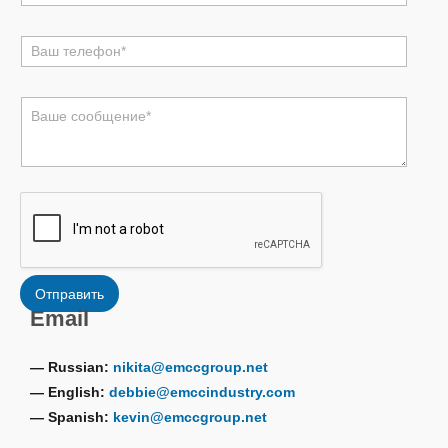
*
电
话
*
评
论
或
消
息
*
Отправить
Email
— Russian:
nikita@emccgroup.net
— English:
debbie@emccindustry.com
— Spanish:
kevin@emccgroup.net