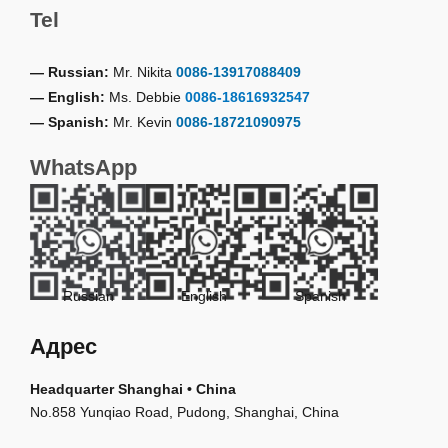
Tel
— Russian:
Mr. Nikita
0086-13917088409
— English:
Ms. Debbie
0086-18616932547
— Spanish:
Mr. Kevin
0086-18721090975
WhatsApp
Russian
English
Spanish
Адрес
Headquarter Shanghai • China
No.858 Yunqiao Road, Pudong, Shanghai, China