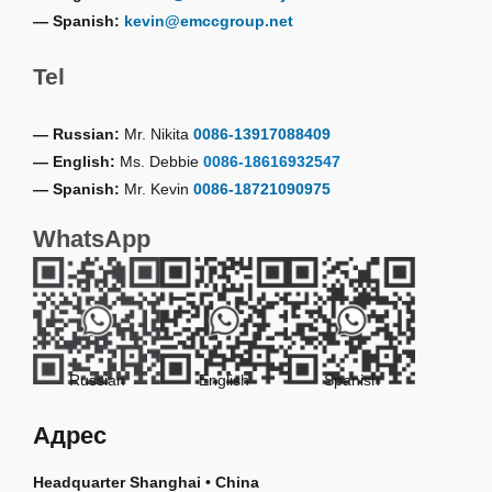
— Spanish:
kevin@emccgroup.net
Tel
— Russian:
Mr. Nikita
0086-13917088409
— English:
Ms. Debbie
0086-18616932547
— Spanish:
Mr. Kevin
0086-18721090975
WhatsApp
Russian
English
Spanish
Адрес
Headquarter Shanghai • China