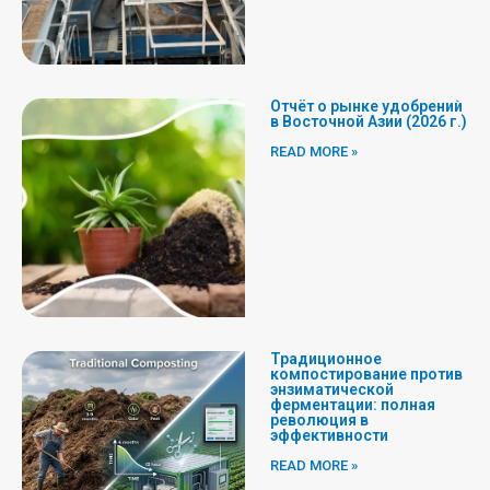
Отчёт о рынке удобрений
в Восточной Азии (2026 г.)
READ MORE »
Традиционное
компостирование против
энзиматической
ферментации: полная
революция в
эффективности
READ MORE »