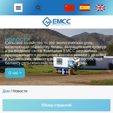
Перейти
к
содержимому
HOBOCTИ
Сельское хозяйство — это экологическая цепь,
включающая обработку почвы, выращивание культур
и разведение скота. Компания EMCC неизменно
придерживается принципов инновационного дизайна
и высококачественного оборудования, способствуя
балансу сельскохозяйственной экосистемы.
О нас >
Дом
/
Новости
Обзор отраслей