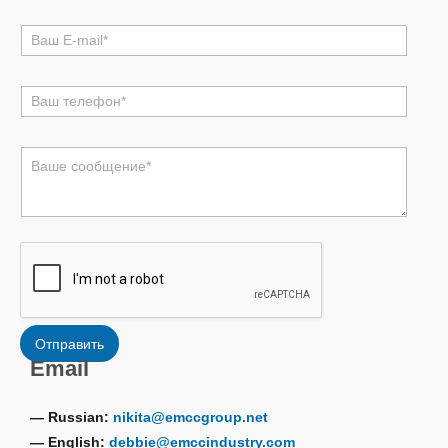
*
电
邮
*
电
话
*
评
论
或
消
息
*
Отправить
Email
— Russian:
nikita@emccgroup.net
— English:
debbie@emccindustry.com