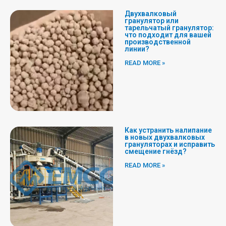
Двухвалковый
С
С
С
гранулятор или
т
т
тарельчатый гранулятор:
т
что подходит для вашей
р
р
р
производственной
линии?
а
а
а
READ MORE »
н
н
н
и
и
и
ц
ц
ц
а
а
а
Как устранить налипание
в новых двухвалковых
грануляторах и исправить
смещение гнёзд?
READ MORE »