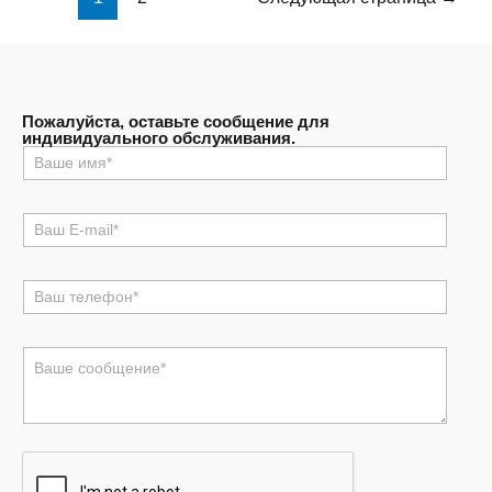
Пожалуйста, оставьте сообщение для
индивидуального обслуживания.
名
称
*
电
邮
*
电
话
*
评
论
或
消
息
*