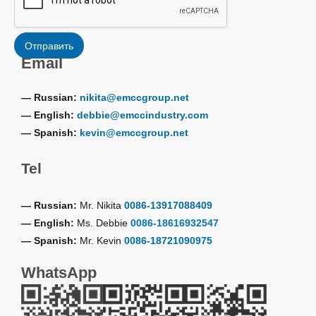
Отправить
Email
— Russian:
nikita@emccgroup.net
— English:
debbie@emccindustry.com
— Spanish:
kevin@emccgroup.net
Tel
— Russian:
Mr. Nikita
0086-13917088409
— English:
Ms. Debbie
0086-18616932547
— Spanish:
Mr. Kevin
0086-18721090975
WhatsApp