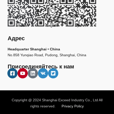
Russian
English
Spanish
Адрес
Headquarter Shanghai • China
No.858 Yunqiao Road, Pudong, Shanghai, China
Присоединяйтесь к нам
Copyright @ 2024 Shanghai Exceed Industry Co., Ltd All
rights reserved.
Privacy Policy