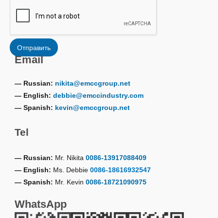
Отправить
Email
— Russian:
nikita@emccgroup.net
— English:
debbie@emccindustry.com
— Spanish:
kevin@emccgroup.net
Tel
— Russian:
Mr. Nikita
0086-13917088409
— English:
Ms. Debbie
0086-18616932547
— Spanish:
Mr. Kevin
0086-18721090975
WhatsApp