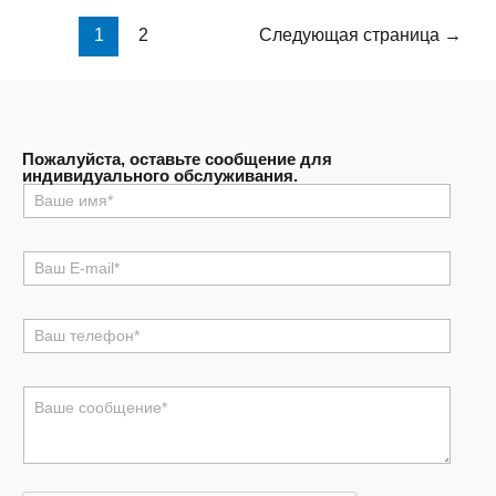
1
2
Следующая страница
→
Пожалуйста, оставьте сообщение для
индивидуального обслуживания.
名
称
*
电
邮
*
电
话
*
评
论
或
消
息
*